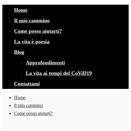
Home
Il mio cammino
Come posso aiutarti?
La vita è poesia
Blog
Approfondimenti
La vita ai tempi del CoViD19
Contattami
Home
Il mio cammino
Come posso aiutarti?