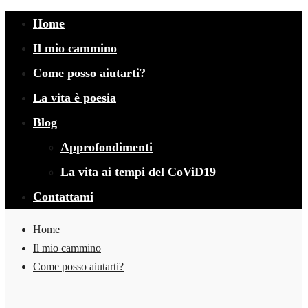
Home
Il mio cammino
Come posso aiutarti?
La vita è poesia
Blog
Approfondimenti
La vita ai tempi del CoViD19
Contattami
Home
Il mio cammino
Come posso aiutarti?