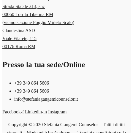
Strada Statale 313, snc
00060 Torrita Tiberina RM
(vicino stazione Poggio Mirteto Scalo)
Clandestina ASD
Viale Filarete, 115
00176 Roma RM
Presso la tua sede/Online
+39 349 864 5606‬
+39 349 864 5606‬
info@stefaniagangemicounselor.it
Facebook-f
Linkedin-in
Instagram
Copyright © 2020 Stefania Gangemi Counselor – Tutti i diritti
riservati – Made with
by
Andreoni
– Termini e condizioni sulla