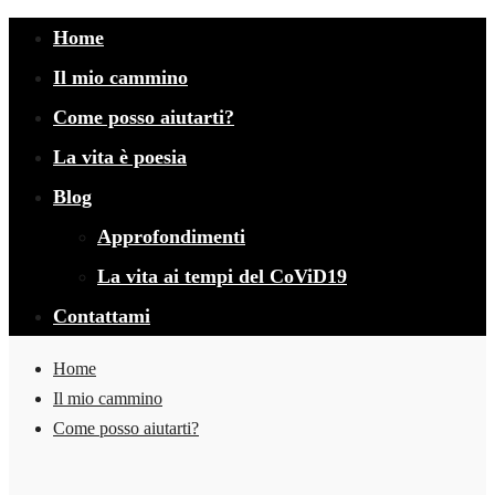
Home
Il mio cammino
Come posso aiutarti?
La vita è poesia
Blog
Approfondimenti
La vita ai tempi del CoViD19
Contattami
Home
Il mio cammino
Come posso aiutarti?