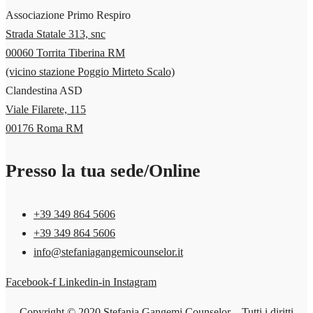
Associazione Primo Respiro
Strada Statale 313, snc
00060 Torrita Tiberina RM
(vicino stazione Poggio Mirteto Scalo)
Clandestina ASD
Viale Filarete, 115
00176 Roma RM
Presso la tua sede/Online
+39 349 864 5606‬
+39 349 864 5606‬
info@stefaniagangemicounselor.it
Facebook-f
Linkedin-in
Instagram
Copyright © 2020 Stefania Gangemi Counselor – Tutti i diritti