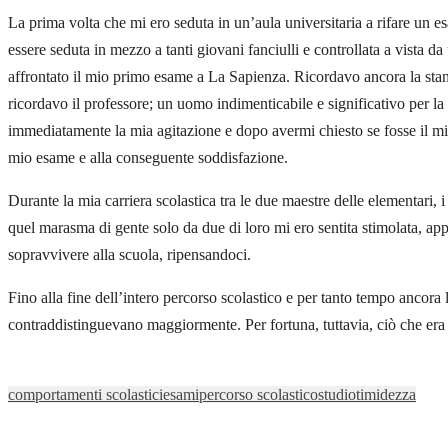
La prima volta che mi ero seduta in un’aula universitaria a rifare un e
essere seduta in mezzo a tanti giovani fanciulli e controllata a vista d
affrontato il mio primo esame a La Sapienza. Ricordavo ancora la stanza
ricordavo il professore; un uomo indimenticabile e significativo per la
immediatamente la mia agitazione e dopo avermi chiesto se fosse il mio 
mio esame e alla conseguente soddisfazione.
Durante la mia carriera scolastica tra le due maestre delle elementari
quel marasma di gente solo da due di loro mi ero sentita stimolata, appr
sopravvivere alla scuola, ripensandoci.
Fino alla fine dell’intero percorso scolastico e per tanto tempo ancora la
contraddistinguevano maggiormente. Per fortuna, tuttavia, ciò che era 
comportamenti scolastici
esami
percorso scolastico
studio
timidezza