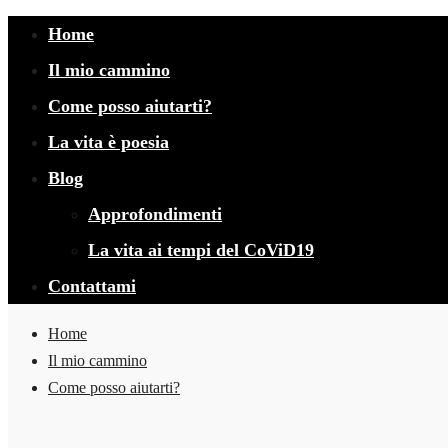
Home
Il mio cammino
Come posso aiutarti?
La vita è poesia
Blog
Approfondimenti
La vita ai tempi del CoViD19
Contattami
Home
Il mio cammino
Come posso aiutarti?