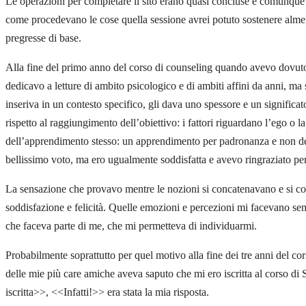
Le operazioni per completare il sito erano quasi concluse e comunque 
come procedevano le cose quella sessione avrei potuto sostenere almen
pregresse di base.
Alla fine del primo anno del corso di counseling quando avevo dovuto
dedicavo a letture di ambito psicologico e di ambiti affini da anni, ma
inseriva in un contesto specifico, gli dava uno spessore e un significa
rispetto al raggiungimento dell’obiettivo: i fattori riguardano l’ego o
dell’apprendimento stesso: un apprendimento per padronanza e non dett
bellissimo voto, ma ero ugualmente soddisfatta e avevo ringraziato pe
La sensazione che provavo mentre le nozioni si concatenavano e si col
soddisfazione e felicità. Quelle emozioni e percezioni mi facevano se
che faceva parte di me, che mi permetteva di individuarmi.
Probabilmente soprattutto per quel motivo alla fine dei tre anni del c
delle mie più care amiche aveva saputo che mi ero iscritta al corso di
iscritta>>, <<Infatti!>> era stata la mia risposta.