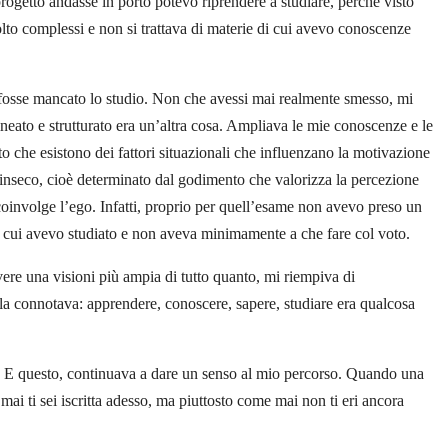
ogetto andasse in porto potevo riprendere a studiare, perché visto
to complessi e non si trattava di materie di cui avevo conoscenze
 fosse mancato lo studio. Non che avessi mai realmente smesso, mi
ineato e strutturato era un’altra cosa. Ampliava le mie conoscenze e le
o che esistono dei fattori situazionali che influenzano la motivazione
trinseco, cioè determinato dal godimento che valorizza la percezione
coinvolge l’ego. Infatti, proprio per quell’esame non avevo preso un
in cui avevo studiato e non aveva minimamente a che fare col voto.
re una visioni più ampia di tutto quanto, mi riempiva di
la connotava: apprendere, conoscere, sapere, studiare era qualcosa
ia. E questo, continuava a dare un senso al mio percorso. Quando una
i ti sei iscritta adesso, ma piuttosto come mai non ti eri ancora