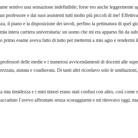
same sentivo una sensazione indefinibile; forse ero anche leggermente agi
a un professore e dai suoi assistenti tutti molto più piccoli di me! Effe
, il piano e la disposizione dei tavoli, perfino la pettinatura di quel gi
 mia intera carriera universitaria: un uomo che mi era apparso fin da sub
primo esame aveva fatto di tutto per mettermi a mio agio e rendermi il p
, i professori delle medie e i numerosi avvicendamenti di docenti alle s
ezzata, aiutata e coadiuvata. Di tanti altri ricordavo solo le umiliazioni
 mia timidezza e i miei timori erano stati confusi con altro, così come mol
accaduto l’avevo affrontato senza scoraggiarmi e mi ritrovavo oggi, mal