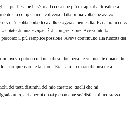
tata per l’esame in sé, ma la cosa che più mi appariva irreale era
ttivamente era completamente diverso dalla prima volta che avevo
orno: un’insolita coda di cavallo esageratamente alta! E, naturalmente,
ito dotato di innate capacità di comprensione. Aveva intuito
ercorso il più semplice possibile. Aveva contribuito alla riuscita del
uperiori avevo potuto contare solo su due persone veramente umane; in
, le incomprensioni e la paura. Era stato un miracolo riuscire a
ti dei tratti distintivi del mio carattere, quelli che mi
grado tutto, a ritenermi quasi pienamente soddisfatta di me stessa.