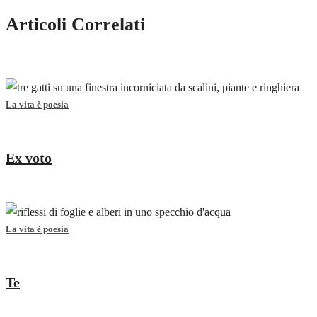
Articoli Correlati
La vita è poesia
Ex voto
La vita è poesia
Te