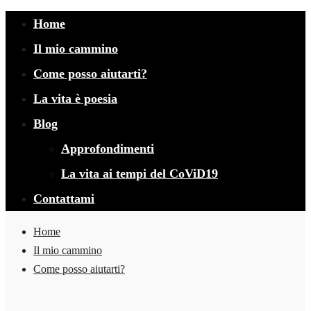
Home
Il mio cammino
Come posso aiutarti?
La vita è poesia
Blog
Approfondimenti
La vita ai tempi del CoViD19
Contattami
Home
Il mio cammino
Come posso aiutarti?