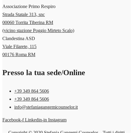
Associazione Primo Respiro
Strada Statale 313, snc
00060 Torrita Tiberina RM
(vicino stazione Poggio Mirteto Scalo)
Clandestina ASD
Viale Filarete, 115
00176 Roma RM
Presso la tua sede/Online
+39 349 864 5606‬
+39 349 864 5606‬
info@stefaniagangemicounselor.it
Facebook-f
Linkedin-in
Instagram
Copyright © 2020 Stefania Gangemi Counselor – Tutti i diritti