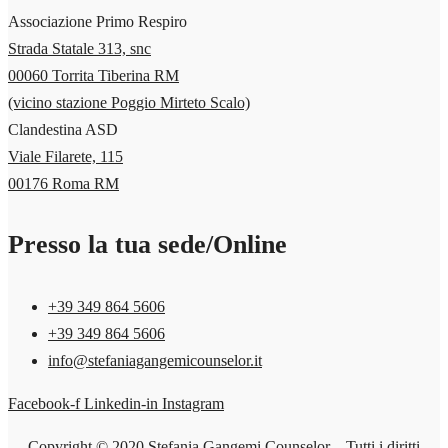
Associazione Primo Respiro
Strada Statale 313, snc
00060 Torrita Tiberina RM
(vicino stazione Poggio Mirteto Scalo)
Clandestina ASD
Viale Filarete, 115
00176 Roma RM
Presso la tua sede/Online
+39 349 864 5606‬
+39 349 864 5606‬
info@stefaniagangemicounselor.it
Facebook-f
Linkedin-in
Instagram
Copyright © 2020 Stefania Gangemi Counselor – Tutti i diritti