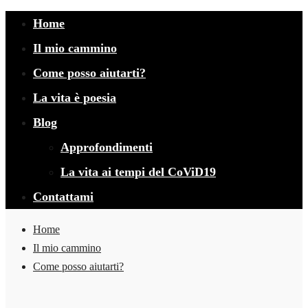
Home
Il mio cammino
Come posso aiutarti?
La vita è poesia
Blog
Approfondimenti
La vita ai tempi del CoViD19
Contattami
Home
Il mio cammino
Come posso aiutarti?