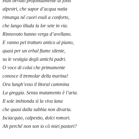
Han bevuto profondamente ai fonti
alpestri, che sapor d’acqua natia
rimanga né cuori esuli a conforto,
che lungo illuda la lor sete in via.
Rinnovato hanno verga d’avellano.
E vanno pel tratturo antico al piano,
quasi per un erbal fiume silente,
su le vestigia degli antichi padri.
O voce di colui che primamente
conosce il tremolar della marina!
Ora lungh’esso il litoral cammina
La greggia. Senza mutamento è l’aria.
Il sole imbionda sì la viva lana
che quasi dalla sabbia non divaria.
Isciacquio, calpestio, dolci romori.
Ah perché non son io cò miei pastori?