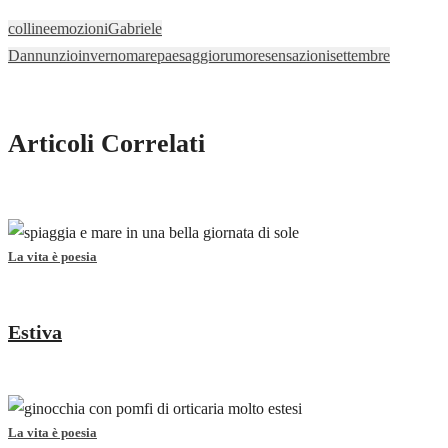
colline
emozioni
Gabriele
Dannunzio
inverno
mare
paesaggio
rumore
sensazioni
settembre
Articoli Correlati
La vita è poesia
Estiva
La vita è poesia