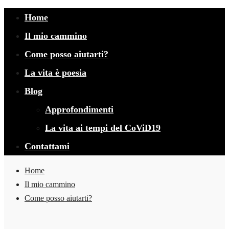
Home
Il mio cammino
Come posso aiutarti?
La vita è poesia
Blog
Approfondimenti
La vita ai tempi del CoViD19
Contattami
Home
Il mio cammino
Come posso aiutarti?